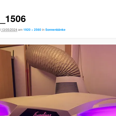
_1506
t
13/05/2024
am
1920 × 2560
in
Sonnenbänke