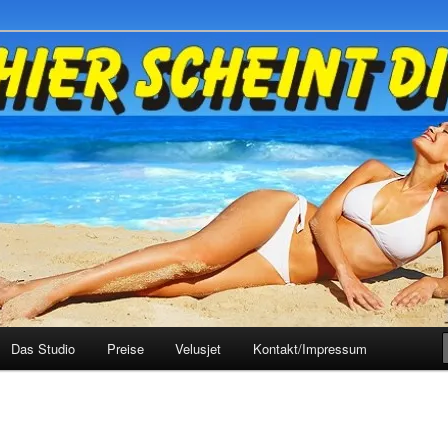
rn
horst
Das Studio
Preise
Velusjet
Kontakt/Impressum