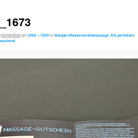
_1673
t
02/05/2025
am
2560 × 1920
in
Velusjet Wasserstrahlmassage: Ein perfektes
geschenk