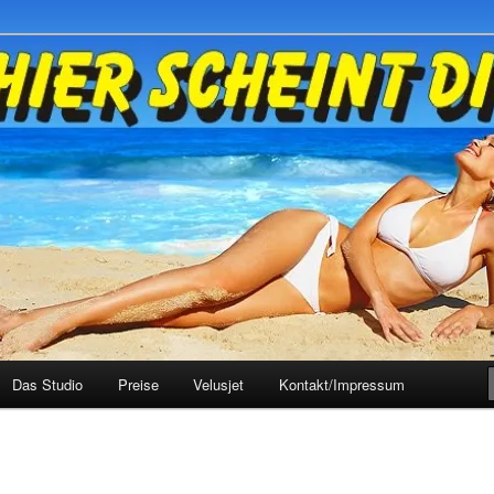
rn
horst
Das Studio
Preise
Velusjet
Kontakt/Impressum